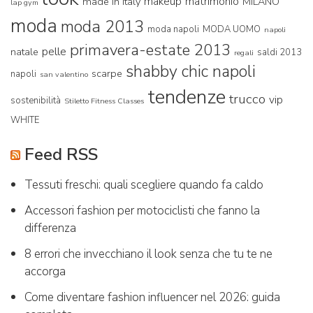
makeup
matrimonio
made in italy
MILANO
lap gym
moda
moda 2013
moda napoli
MODA UOMO
napoli
primavera-estate 2013
pelle
natale
saldi 2013
regali
shabby chic napoli
scarpe
napoli
san valentino
tendenze
trucco
vip
sostenibilità
Stiletto Fitness Classes
WHITE
Feed RSS
Tessuti freschi: quali scegliere quando fa caldo
Accessori fashion per motociclisti che fanno la
differenza
8 errori che invecchiano il look senza che tu te ne
accorga
Come diventare fashion influencer nel 2026: guida