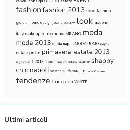
donna
EVENTI
consigli
estate
capelli
fashion
fashion 2013
food fashion
look
jeans
made in
gioielli
Home design
lap gym
moda
makeup
matrimonio
italy
MILANO
moda 2013
moda napoli
MODA UOMO
napoli
primavera-estate 2013
pelle
natale
shabby
scarpe
saldi 2013 napoli
regali
san valentino
chic napoli
sostenibilità
Stiletto Fitness Classes
tendenze
trucco
vip
WHITE
Ultimi articoli