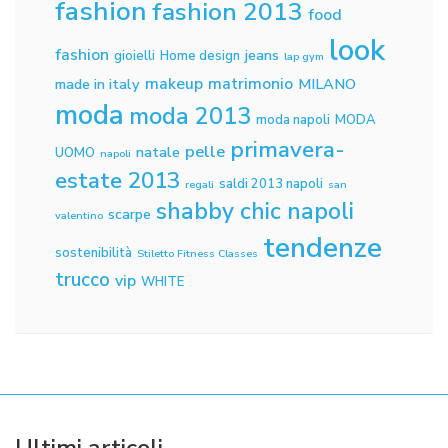
fashion
fashion 2013
food
look
fashion
jeans
gioielli
Home design
lap gym
makeup
matrimonio
made in italy
MILANO
moda
moda 2013
moda napoli
MODA
primavera-
pelle
natale
UOMO
napoli
estate 2013
saldi 2013 napoli
regali
san
shabby chic napoli
scarpe
valentino
tendenze
sostenibilità
Stiletto Fitness Classes
trucco
vip
WHITE