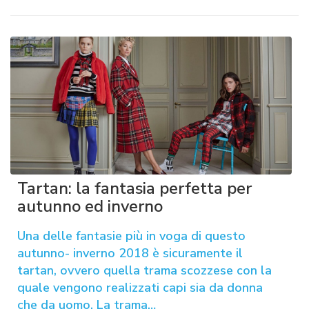
Tartan: la fantasia perfetta per
autunno ed inverno
Una delle fantasie più in voga di questo
autunno- inverno 2018 è sicuramente il
tartan, ovvero quella trama scozzese con la
quale vengono realizzati capi sia da donna
che da uomo. La trama…