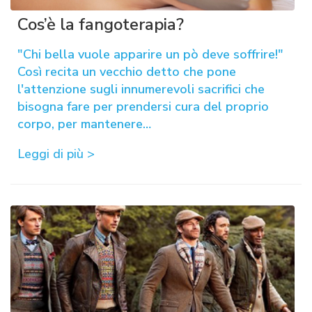
Cos’è la fangoterapia?
"Chi bella vuole apparire un pò deve soffrire!"
Così recita un vecchio detto che pone
l'attenzione sugli innumerevoli sacrifici che
bisogna fare per prendersi cura del proprio
corpo, per mantenere…
Leggi di più >