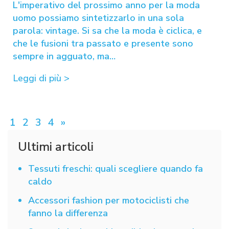
L'imperativo del prossimo anno per la moda
uomo possiamo sintetizzarlo in una sola
parola: vintage. Si sa che la moda è ciclica, e
che le fusioni tra passato e presente sono
sempre in agguato, ma…
Leggi di più >
Paginazione
1
2
3
4
»
degli
Ultimi articoli
articoli
Tessuti freschi: quali scegliere quando fa
caldo
Accessori fashion per motociclisti che
fanno la differenza