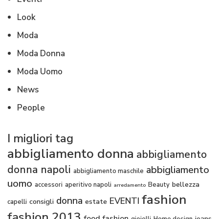
Look
Moda
Moda Donna
Moda Uomo
News
People
I migliori tag
abbigliamento donna
abbigliamento
donna napoli
abbigliamento
abbigliamento maschile
uomo
bellezza
accessori
aperitivo napoli
Beauty
arredamento
fashion
donna
EVENTI
consigli
estate
capelli
fashion 2013
food fashion
jeans