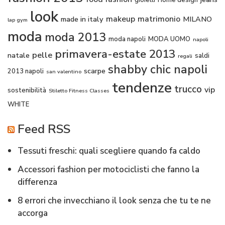
gioielli
Home design
look
makeup
matrimonio
made in italy
MILANO
lap gym
moda
moda 2013
moda napoli
MODA UOMO
napoli
primavera-estate 2013
pelle
natale
saldi
regali
shabby chic napoli
scarpe
2013 napoli
san valentino
tendenze
trucco
vip
sostenibilità
Stiletto Fitness Classes
WHITE
Feed RSS
Tessuti freschi: quali scegliere quando fa caldo
Accessori fashion per motociclisti che fanno la
differenza
8 errori che invecchiano il look senza che tu te ne
accorga