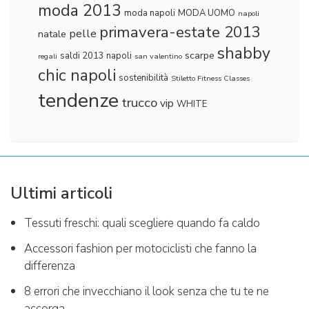
moda 2013
moda napoli
MODA UOMO
napoli
primavera-estate 2013
pelle
natale
shabby
scarpe
saldi 2013 napoli
regali
san valentino
chic napoli
sostenibilità
Stiletto Fitness Classes
tendenze
trucco
vip
WHITE
Ultimi articoli
Tessuti freschi: quali scegliere quando fa caldo
Accessori fashion per motociclisti che fanno la
differenza
8 errori che invecchiano il look senza che tu te ne
accorga