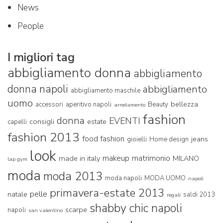
News
People
I migliori tag
abbigliamento donna
abbigliamento
donna napoli
abbigliamento
abbigliamento maschile
uomo
bellezza
accessori
aperitivo napoli
Beauty
arredamento
fashion
donna
EVENTI
consigli
estate
capelli
fashion 2013
food fashion
jeans
gioielli
Home design
look
makeup
matrimonio
made in italy
MILANO
lap gym
moda
moda 2013
moda napoli
MODA UOMO
napoli
primavera-estate 2013
pelle
natale
saldi 2013
regali
shabby chic napoli
scarpe
napoli
san valentino