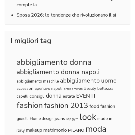
completa
Sposa 2026: le tendenze che rivoluzionano il sì
I migliori tag
abbigliamento donna
abbigliamento donna napoli
abbigliamento uomo
abbigliamento maschile
bellezza
accessori
aperitivo napoli
Beauty
arredamento
donna
EVENTI
consigli
estate
capelli
fashion
fashion 2013
food fashion
look
jeans
made in
gioielli
Home design
lap gym
moda
makeup
matrimonio
italy
MILANO