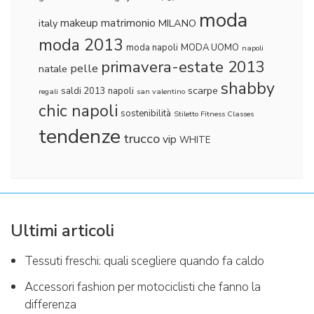
moda
makeup
matrimonio
italy
MILANO
moda 2013
moda napoli
MODA UOMO
napoli
primavera-estate 2013
pelle
natale
shabby
scarpe
saldi 2013 napoli
regali
san valentino
chic napoli
sostenibilità
Stiletto Fitness Classes
tendenze
trucco
vip
WHITE
Ultimi articoli
Tessuti freschi: quali scegliere quando fa caldo
Accessori fashion per motociclisti che fanno la
differenza