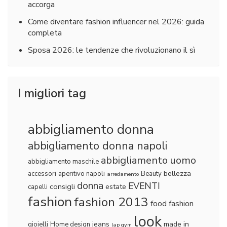
accorga
Come diventare fashion influencer nel 2026: guida
completa
Sposa 2026: le tendenze che rivoluzionano il sì
I migliori tag
abbigliamento donna
abbigliamento donna napoli
abbigliamento uomo
abbigliamento maschile
bellezza
accessori
aperitivo napoli
Beauty
arredamento
donna
EVENTI
consigli
estate
capelli
fashion
fashion 2013
food fashion
look
jeans
made in
gioielli
Home design
lap gym