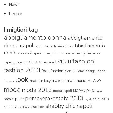
News
People
I migliori tag
abbigliamento donna
abbigliamento
donna napoli
abbigliamento
abbigliamento maschile
uomo
bellezza
accessori
aperitivo napoli
Beauty
arredamento
fashion
donna
EVENTI
consigli
estate
capelli
fashion 2013
food fashion
jeans
gioielli
Home design
look
makeup
matrimonio
made in italy
MILANO
lap gym
moda
moda 2013
moda napoli
MODA UOMO
napoli
primavera-estate 2013
pelle
natale
saldi 2013
regali
shabby chic napoli
scarpe
napoli
san valentino