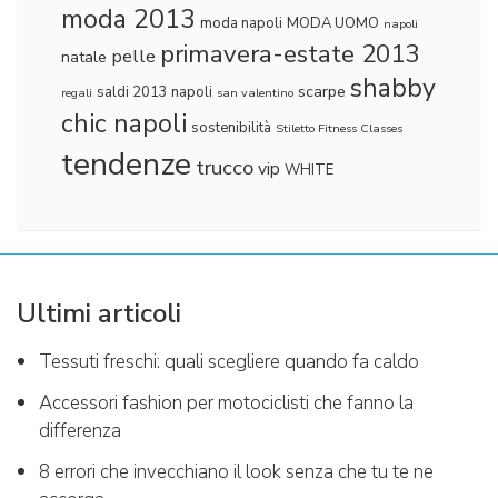
moda 2013
moda napoli
MODA UOMO
napoli
primavera-estate 2013
pelle
natale
shabby
scarpe
saldi 2013 napoli
regali
san valentino
chic napoli
sostenibilità
Stiletto Fitness Classes
tendenze
trucco
vip
WHITE
Ultimi articoli
Tessuti freschi: quali scegliere quando fa caldo
Accessori fashion per motociclisti che fanno la
differenza
8 errori che invecchiano il look senza che tu te ne