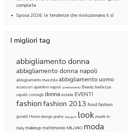
completa
Sposa 2026: le tendenze che rivoluzionano il sì
I migliori tag
abbigliamento donna
abbigliamento donna napoli
abbigliamento uomo
abbigliamento maschile
bellezza
accessori
aperitivo napoli
Beauty
arredamento
donna
EVENTI
consigli
estate
capelli
fashion
fashion 2013
food fashion
look
jeans
made in
gioielli
Home design
lap gym
moda
makeup
matrimonio
italy
MILANO