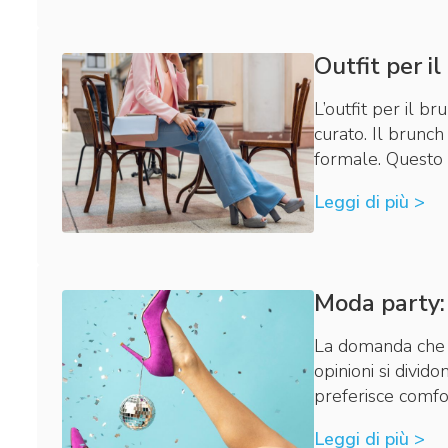
Outfit per il
L’outfit per il b
curato. Il brunc
formale. Questo 
Leggi di più >
Moda party: 
La domanda che di
opinioni si divido
preferisce comfo
Leggi di più >