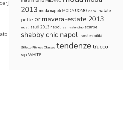
matrimonio
MILANO
lbar]
2013
natale
moda napoli
MODA UOMO
napoli
primavera-estate 2013
pelle
scarpe
saldi 2013 napoli
regali
san valentino
shabby chic napoli
tato
sostenibilità
tendenze
trucco
Stiletto Fitness Classes
vip
WHITE