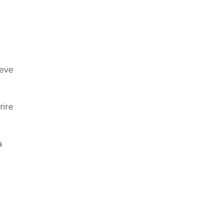
deve
rire
a