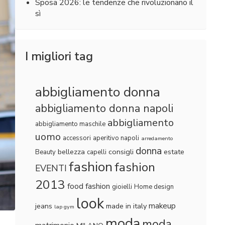
Sposa 2026: le tendenze che rivoluzionano il
sì
I migliori tag
abbigliamento donna
abbigliamento donna napoli
abbigliamento
abbigliamento maschile
uomo
accessori
aperitivo napoli
arredamento
donna
bellezza
consigli
estate
Beauty
capelli
fashion
fashion
EVENTI
2013
food fashion
gioielli
Home design
look
makeup
jeans
made in italy
lap gym
moda
moda