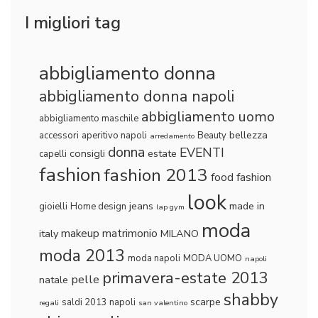
I migliori tag
abbigliamento donna
abbigliamento donna napoli
abbigliamento uomo
abbigliamento maschile
bellezza
accessori
aperitivo napoli
Beauty
arredamento
donna
EVENTI
consigli
estate
capelli
fashion
fashion 2013
food fashion
look
jeans
made in
gioielli
Home design
lap gym
moda
makeup
matrimonio
italy
MILANO
moda 2013
moda napoli
MODA UOMO
napoli
primavera-estate 2013
pelle
natale
shabby
scarpe
saldi 2013 napoli
regali
san valentino