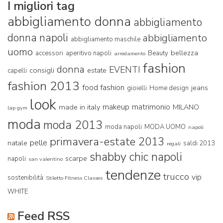
I migliori tag
abbigliamento donna
abbigliamento
donna napoli
abbigliamento
abbigliamento maschile
uomo
bellezza
accessori
aperitivo napoli
Beauty
arredamento
fashion
donna
EVENTI
consigli
estate
capelli
fashion 2013
food fashion
jeans
gioielli
Home design
look
makeup
matrimonio
made in italy
MILANO
lap gym
moda
moda 2013
moda napoli
MODA UOMO
napoli
primavera-estate 2013
pelle
natale
saldi 2013
regali
shabby chic napoli
scarpe
napoli
san valentino
tendenze
trucco
vip
sostenibilità
Stiletto Fitness Classes
WHITE
Feed RSS