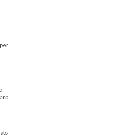
 per
o.
uona
usto