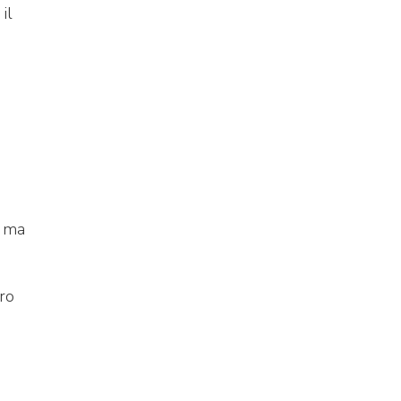
il
o ma
ro