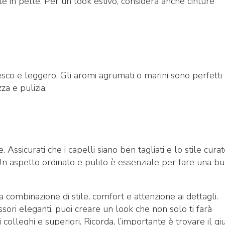
te in pelle. Per un look estivo, considera anche cinture
sco e leggero. Gli aromi agrumati o marini sono perfetti
a e pulizia.
ssicurati che i capelli siano ben tagliati e lo stile curat
 Un aspetto ordinato e pulito è essenziale per fare una b
a combinazione di stile, comfort e attenzione ai dettagli.
ssori eleganti, puoi creare un look che non solo ti farà
colleghi e superiori. Ricorda, l’importante è trovare il gi