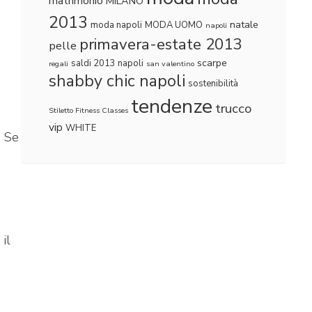
matrimonio
MILANO
2013
natale
moda napoli
MODA UOMO
napoli
primavera-estate 2013
pelle
scarpe
saldi 2013 napoli
regali
san valentino
shabby chic napoli
sostenibilità
tendenze
trucco
Stiletto Fitness Classes
vip
WHITE
. Se
il