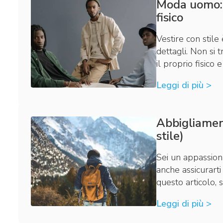
Moda uomo: c
fisico
Vestire con stile
dettagli. Non si 
il proprio fisico
Leggi di più >
Abbigliamen
stile)
Sei un appassion
anche assicurarti 
questo articolo,
Leggi di più >