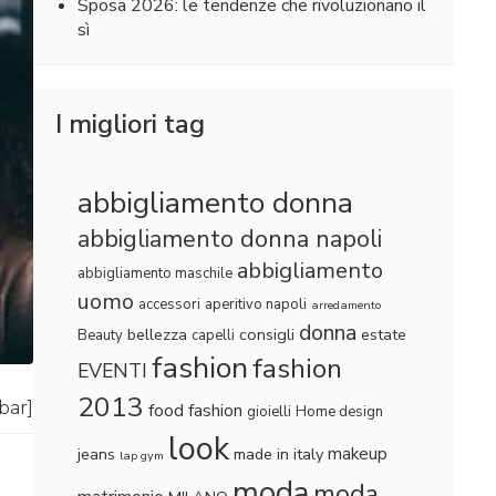
Sposa 2026: le tendenze che rivoluzionano il
sì
I migliori tag
abbigliamento donna
abbigliamento donna napoli
abbigliamento
abbigliamento maschile
uomo
accessori
aperitivo napoli
arredamento
donna
bellezza
consigli
estate
Beauty
capelli
fashion
fashion
EVENTI
2013
lbar]
food fashion
gioielli
Home design
look
makeup
jeans
made in italy
lap gym
moda
moda