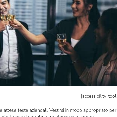
[accessibility_too
 le attese feste aziendali. Vestirsi in modo appropriato per
nte trovare l’equilibrio tra eleganza e comfort,