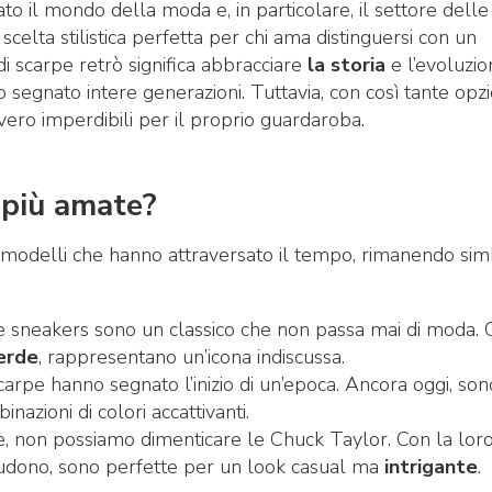
to il mondo della moda e, in particolare, il settore delle
elta stilistica perfetta per chi ama distinguersi con un
i scarpe retrò significa abbracciare
la storia
e l’evoluzio
o segnato intere generazioni. Tuttavia, con così tante opzi
avvero imperdibili per il proprio guardaroba.
 più amate?
ni modelli che hanno attraversato il tempo, rimanendo sim
ste sneakers sono un classico che non passa mai di moda.
verde
, rappresentano un’icona indiscussa.
carpe hanno segnato l’inizio di un’epoca. Ancora oggi, son
nazioni di colori accattivanti.
ge, non possiamo dimenticare le Chuck Taylor. Con la lor
hiudono, sono perfette per un look casual ma
intrigante
.