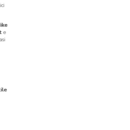
ci
ike
t
e
asi
tile