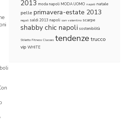
2013
natale
moda napoli
MODA UOMO
napoli
primavera-estate 2013
pelle
ne
scarpe
saldi 2013 napoli
regali
san valentino
oni
shabby chic napoli
sostenibilità
tendenze
trucco
Stiletto Fitness Classes
vip
WHITE
boli
 Con
o
o