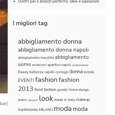
Outfit per il brunch perfetto: idee e ispirazioni
I migliori tag
abbigliamento donna
abbigliamento donna napoli
abbigliamento
abbigliamento maschile
uomo
accessori
aperitivo napoli
arredamento
donna
bellezza
consigli
estate
Beauty
capelli
fashion
fashion
EVENTI
2013
food fashion
gioielli
Home design
look
makeup
jeans
made in italy
lap gym
lbar]
moda
moda
matrimonio
MILANO