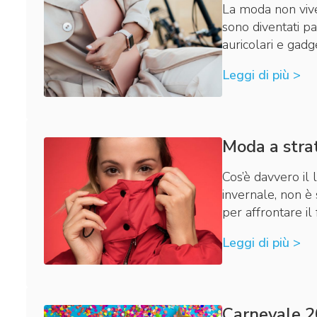
La moda non vive
sono diventati p
auricolari e gadg
Leggi di più >
Moda a strat
Cos’è davvero il 
invernale, non è 
per affrontare i
Leggi di più >
Carnevale 20