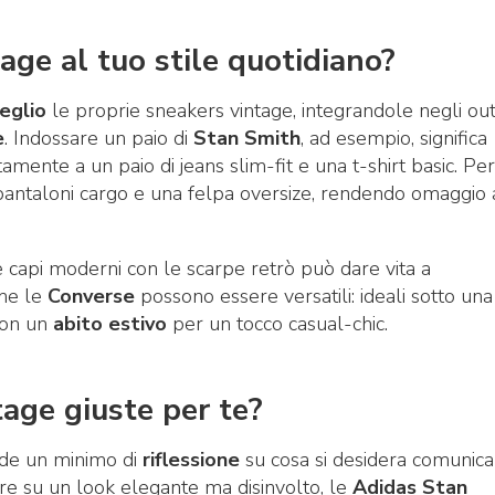
age al tuo stile quotidiano?
eglio
le proprie sneakers vintage, integrandole negli out
e
. Indossare un paio di
Stan Smith
, ad esempio, significa
mente a un paio di jeans slim-fit e una t-shirt basic. Pe
pantaloni cargo e una felpa oversize, rendendo omaggio 
 capi moderni con le scarpe retrò può dare vita a
che le
Converse
possono essere versatili: ideali sotto una
con un
abito estivo
per un tocco casual-chic.
age giuste per te?
ede un minimo di
riflessione
su cosa si desidera comunica
tare su un look elegante ma disinvolto, le
Adidas Stan