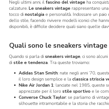
Negli ultimi anni, il
fascino del vintage
ha conquista
calzature.
Le sneakers vintage
rappresentano una sc
tocco di
nostalgia
e personalità. Indossare un paio d
dello stile, facendo rivivere modelli iconici che hann
disponibili, è difficile decidere quali siano quelle d
Quali sono le sneakers vintage
Quando si parla di
sneakers vintage
, ci sono alcu
di
stile e tendenza
. Tra queste troviamo:
Adidas Stan Smith
: nate negli anni ’70, que
il loro design semplice e la
classica striscia 
Nike Air Jordan 1
: lanciate nel 1985, queste s
apprezzate per il loro
stile sportivo
e le combi
Converse Chuck Taylor
: se parliamo di vinta
silhouette intramontabile e la storia che racc