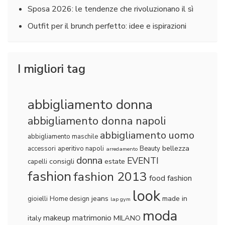
Sposa 2026: le tendenze che rivoluzionano il sì
Outfit per il brunch perfetto: idee e ispirazioni
I migliori tag
abbigliamento donna
abbigliamento donna napoli
abbigliamento uomo
abbigliamento maschile
bellezza
accessori
aperitivo napoli
Beauty
arredamento
donna
EVENTI
consigli
estate
capelli
fashion
fashion 2013
food fashion
look
jeans
made in
gioielli
Home design
lap gym
moda
makeup
matrimonio
italy
MILANO