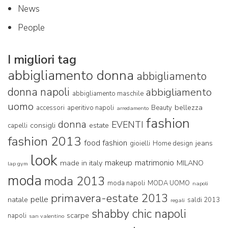
News
People
I migliori tag
abbigliamento donna
abbigliamento
donna napoli
abbigliamento
abbigliamento maschile
uomo
bellezza
accessori
aperitivo napoli
Beauty
arredamento
fashion
donna
EVENTI
consigli
estate
capelli
fashion 2013
food fashion
jeans
gioielli
Home design
look
makeup
matrimonio
made in italy
MILANO
lap gym
moda
moda 2013
moda napoli
MODA UOMO
napoli
primavera-estate 2013
pelle
natale
saldi 2013
regali
shabby chic napoli
scarpe
napoli
san valentino