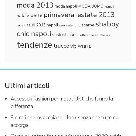
moda 2013
moda napoli
MODA UOMO
napoli
primavera-estate 2013
pelle
natale
shabby
scarpe
saldi 2013 napoli
regali
san valentino
chic napoli
sostenibilità
Stiletto Fitness Classes
tendenze
trucco
vip
WHITE
Ultimi articoli
Accessori fashion per motociclisti che fanno la
differenza
8 errori che invecchiano il look senza che tu te ne
accorga