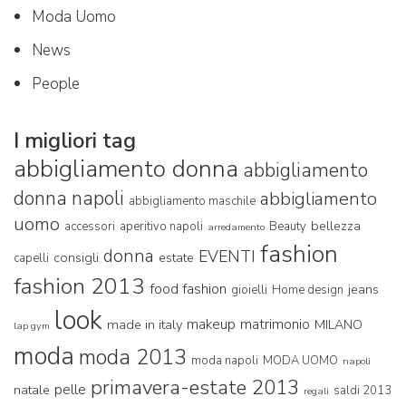
Moda Uomo
News
People
I migliori tag
abbigliamento donna
abbigliamento
donna napoli
abbigliamento
abbigliamento maschile
uomo
bellezza
accessori
aperitivo napoli
Beauty
arredamento
fashion
donna
EVENTI
consigli
estate
capelli
fashion 2013
food fashion
jeans
gioielli
Home design
look
makeup
matrimonio
made in italy
MILANO
lap gym
moda
moda 2013
moda napoli
MODA UOMO
napoli
primavera-estate 2013
pelle
natale
saldi 2013
regali