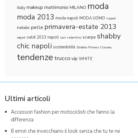
moda
makeup
matrimonio
italy
MILANO
moda 2013
moda napoli
MODA UOMO
napoli
primavera-estate 2013
pelle
natale
shabby
scarpe
saldi 2013 napoli
regali
san valentino
chic napoli
sostenibilità
Stiletto Fitness Classes
tendenze
trucco
vip
WHITE
Ultimi articoli
Accessori fashion per motociclisti che fanno la
differenza
8 errori che invecchiano il look senza che tu te ne