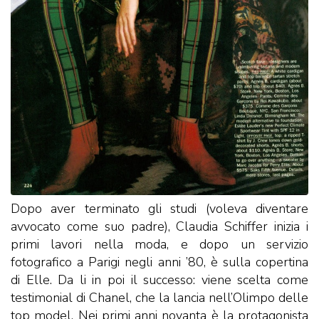
Dopo aver terminato gli studi (voleva diventare
avvocato come suo padre), Claudia Schiffer inizia i
primi lavori nella moda, e dopo un servizio
fotografico a Parigi negli anni ’80, è sulla copertina
di Elle. Da li in poi il successo: viene scelta come
testimonial di Chanel, che la lancia nell’Olimpo delle
top model. Nei primi anni novanta è la protagonista