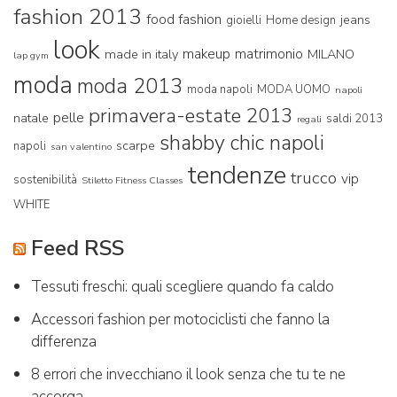
fashion 2013
food fashion
jeans
gioielli
Home design
look
makeup
matrimonio
made in italy
MILANO
lap gym
moda
moda 2013
moda napoli
MODA UOMO
napoli
primavera-estate 2013
pelle
natale
saldi 2013
regali
shabby chic napoli
scarpe
napoli
san valentino
tendenze
trucco
vip
sostenibilità
Stiletto Fitness Classes
WHITE
Feed RSS
Tessuti freschi: quali scegliere quando fa caldo
Accessori fashion per motociclisti che fanno la
differenza
8 errori che invecchiano il look senza che tu te ne
accorga