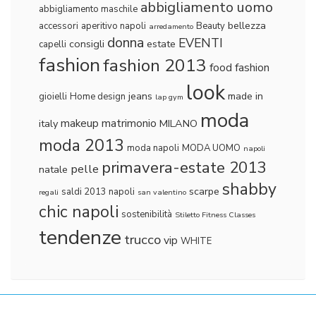
abbigliamento uomo
abbigliamento maschile
bellezza
accessori
aperitivo napoli
Beauty
arredamento
donna
EVENTI
consigli
estate
capelli
fashion
fashion 2013
food fashion
look
jeans
made in
gioielli
Home design
lap gym
moda
makeup
matrimonio
italy
MILANO
moda 2013
moda napoli
MODA UOMO
napoli
primavera-estate 2013
pelle
natale
shabby
scarpe
saldi 2013 napoli
regali
san valentino
chic napoli
sostenibilità
Stiletto Fitness Classes
tendenze
trucco
vip
WHITE