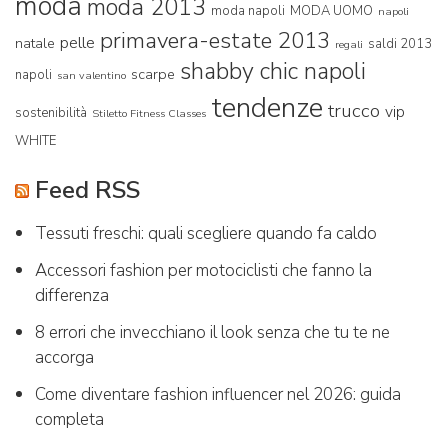
moda
moda 2013
moda napoli
MODA UOMO
napoli
primavera-estate 2013
pelle
natale
saldi 2013
regali
shabby chic napoli
scarpe
napoli
san valentino
tendenze
trucco
vip
sostenibilità
Stiletto Fitness Classes
WHITE
Feed RSS
Tessuti freschi: quali scegliere quando fa caldo
Accessori fashion per motociclisti che fanno la
differenza
8 errori che invecchiano il look senza che tu te ne
accorga
Come diventare fashion influencer nel 2026: guida
completa