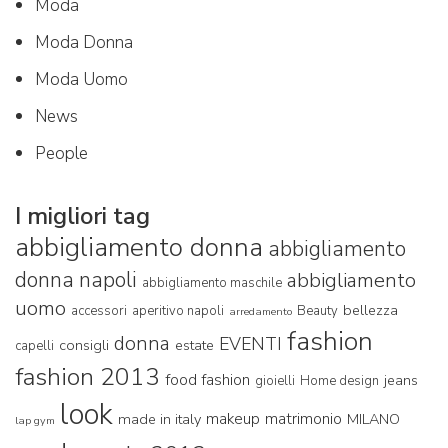
Moda
Moda Donna
Moda Uomo
News
People
I migliori tag
abbigliamento donna
abbigliamento
donna napoli
abbigliamento
abbigliamento maschile
uomo
bellezza
accessori
aperitivo napoli
Beauty
arredamento
fashion
donna
EVENTI
consigli
estate
capelli
fashion 2013
food fashion
jeans
gioielli
Home design
look
makeup
matrimonio
made in italy
MILANO
lap gym