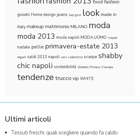
fashion
fashion 2013
food fashion
look
jeans
made in
gioielli
Home design
lap gym
moda
makeup
matrimonio
italy
MILANO
moda 2013
moda napoli
MODA UOMO
napoli
primavera-estate 2013
pelle
natale
shabby
scarpe
saldi 2013 napoli
regali
san valentino
chic napoli
sostenibilità
Stiletto Fitness Classes
tendenze
trucco
vip
WHITE
Ultimi articoli
Tessuti freschi: quali scegliere quando fa caldo