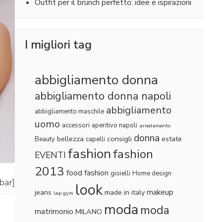
Outfit per il brunch perfetto: idee e ispirazioni
I migliori tag
abbigliamento donna
abbigliamento donna napoli
abbigliamento
abbigliamento maschile
uomo
accessori
aperitivo napoli
arredamento
donna
bellezza
consigli
estate
Beauty
capelli
fashion
fashion
EVENTI
2013
food fashion
gioielli
Home design
lbar]
look
makeup
jeans
made in italy
lap gym
moda
moda
matrimonio
MILANO