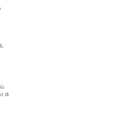
o
i,
iù
o di