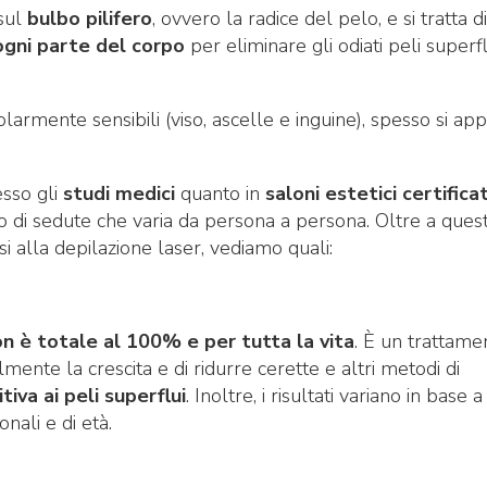
 sul
bulbo pilifero
, ovvero la radice del pelo, e si tratta di
ogni parte del corpo
per eliminare gli odiati peli superfl
armente sensibili (viso, ascelle e inguine), spesso si app
esso gli
studi medici
quanto in
saloni estetici certifica
o di sedute che varia da persona a persona. Oltre a quest
i alla depilazione laser, vediamo quali:
n è totale al 100% e per tutta la vita
. È un trattame
lmente la crescita e di ridurre cerette e altri metodi di
tiva ai peli superflui
. Inoltre, i risultati variano in base a
onali e di età.