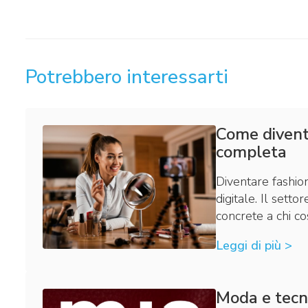
Potrebbero interessarti
Come diventa
completa
Diventare fashion
digitale. Il set
concrete a chi co
Leggi di più >
Moda e tecn