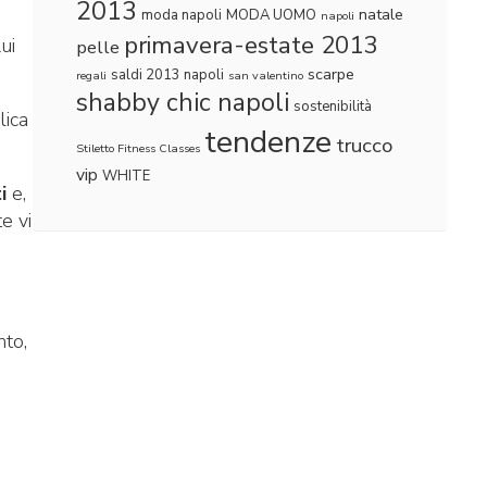
2013
natale
moda napoli
MODA UOMO
napoli
primavera-estate 2013
ui
pelle
scarpe
saldi 2013 napoli
regali
san valentino
shabby chic napoli
sostenibilità
lica
tendenze
trucco
Stiletto Fitness Classes
vip
WHITE
ti
e,
e vi
nto,