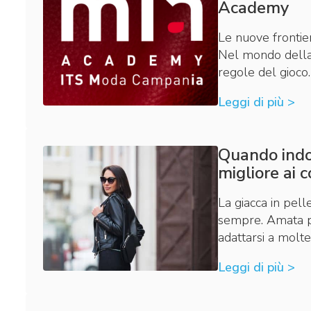
Academy
Le nuove frontie
Nel mondo della 
regole del gioco
Leggi di più >
Quando indos
migliore ai c
La giacca in pelle
sempre. Amata per
adattarsi a molte
Leggi di più >