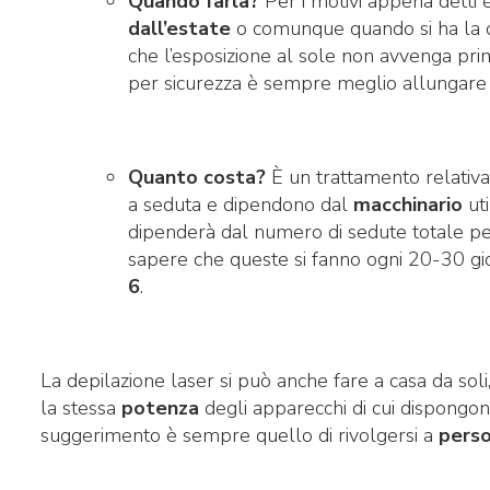
Quando farla?
Per i motivi appena detti 
dall’estate
o comunque quando si ha la c
che l’esposizione al sole non avvenga pri
per sicurezza è sempre meglio allungare 
Quanto costa?
È un trattamento relati
a seduta e dipendono dal
macchinario
uti
dipenderà dal numero di sedute totale per 
sapere che queste si fanno ogni 20-30 gi
6
.
La depilazione laser si può anche fare a casa da sol
la stessa
potenza
degli apparecchi di cui dispongono g
suggerimento è sempre quello di rivolgersi a
perso