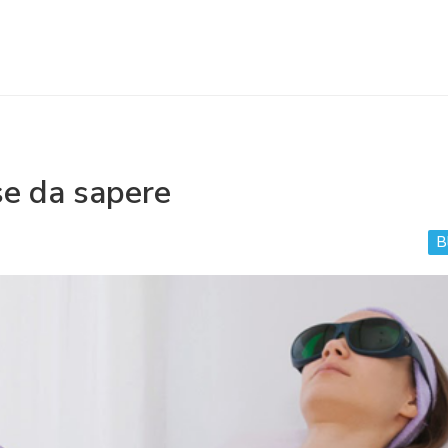
se da sapere
B