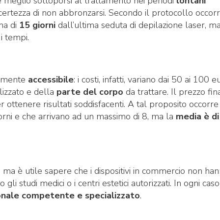
è meglio sottoporsi al trattamento nei periodi
lontani
ertezza di non abbronzarsi. Secondo il protocollo occor
ma di
15 giorni
dall’ultima seduta di depilazione laser, m
i tempi.
vamente
accessibile
: i costi, infatti, variano dai 50 ai 100 e
lizzato e della
parte del corpo
da trattare. Il prezzo fin
ottenere risultati soddisfacenti. A tal proposito occorre
orni e che arrivano ad un massimo di 8, ma la
media è di
i, ma è utile sapere che i dispositivi in commercio non ha
li studi medici o i centri estetici autorizzati. In ogni caso 
nale competente e specializzato
.