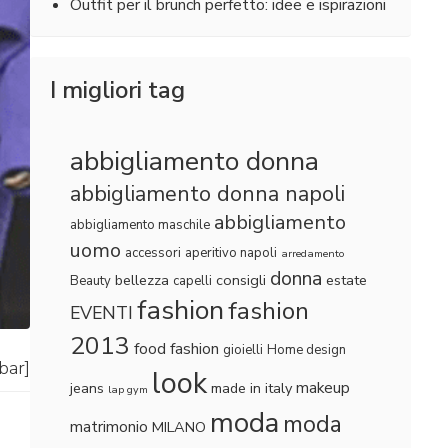
Outfit per il brunch perfetto: idee e ispirazioni
I migliori tag
abbigliamento donna
abbigliamento donna napoli
abbigliamento
abbigliamento maschile
uomo
accessori
aperitivo napoli
arredamento
donna
bellezza
consigli
estate
Beauty
capelli
fashion
fashion
EVENTI
2013
food fashion
gioielli
Home design
lbar]
look
makeup
jeans
made in italy
lap gym
moda
moda
matrimonio
MILANO