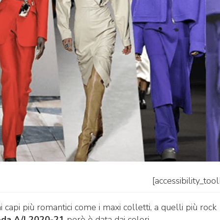
[accessibility_too
ai capi più romantici come i maxi colletti, a quelli più rock
da A/I 2020-21
però è data dai colori.