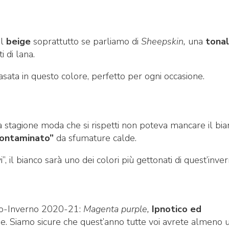
il
beige
soprattutto se parliamo di
Sheepskin,
una
tonal
 di lana.
asata in questo colore, perfetto per ogni occasione.
una stagione moda che si rispetti non poteva mancare il bi
contaminato”
da sfumature calde.
”, il bianco sarà uno dei colori più gettonati di quest’inver
unno-Inverno 2020-21:
Magenta purple,
Ipnotico ed
ue. Siamo sicure che quest’anno tutte voi avrete almeno 