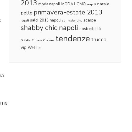
2013
natale
moda napoli
MODA UOMO
napoli
primavera-estate 2013
pelle
e
scarpe
saldi 2013 napoli
regali
san valentino
shabby chic napoli
sostenibilità
tendenze
trucco
Stiletto Fitness Classes
vip
WHITE
ma
come