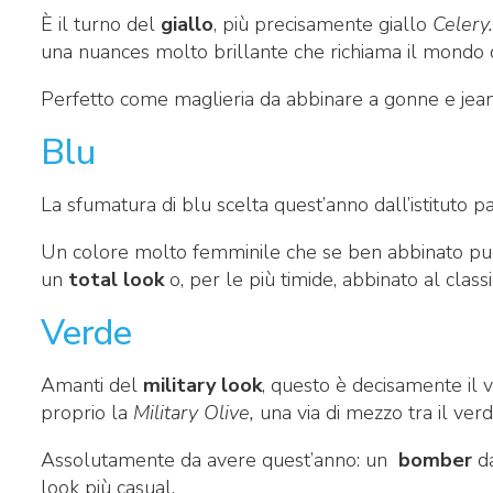
È il turno del
giallo
, più precisamente giallo
Celery
una nuances molto brillante che richiama il mondo 
Perfetto come maglieria da abbinare a gonne e jeans
Blu
La sfumatura di blu scelta quest’anno dall’istituto 
Un colore molto femminile che se ben abbinato può 
un
total look
o, per le più timide, abbinato al class
Verde
Amanti del
military look
, questo è decisamente il 
proprio la
Military Olive,
una via di mezzo tra il ver
Assolutamente da avere quest’anno: un
bomber
da
look più casual.