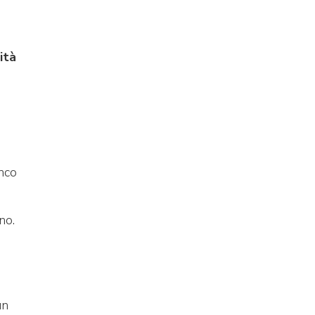
ità
anco
no.
un