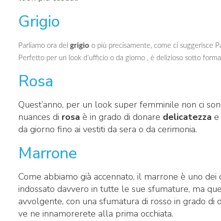
Grigio
Parliamo ora del
grigio
o più precisamente, come ci suggerisce P
Perfetto per un look d’ufficio o da giorno , è delizioso sotto form
Rosa
Quest’anno, per un look super femminile non ci sono
nuances di
rosa
è in grado di donare
delicatezza
e 
da giorno fino ai vestiti da sera o da cerimonia.
Marrone
Come abbiamo già accennato, il marrone è uno dei 
indossato davvero in tutte le sue sfumature, ma qu
avvolgente, con una sfumatura di rosso in grado di d
ve ne innamorerete alla prima occhiata.