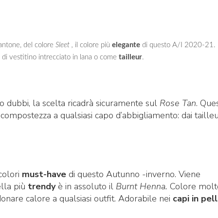
antone, del colore
Sleet ,
il colore più
elegante
di questo A/I 2020-21.
a di vestitino intrecciato in lana o come
tailleur
.
 dubbi, la scelta ricadrà sicuramente sul
Rose Tan
. Que
compostezza a qualsiasi capo d’abbigliamento: dai taille
colori
must-have
di questo Autunno -inverno. Viene
ella più
trendy
è in assoluto il
Burnt Henna.
Colore molt
onare calore a qualsiasi outfit. Adorabile nei
capi in pel