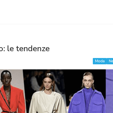
: le tendenze
Moda
N