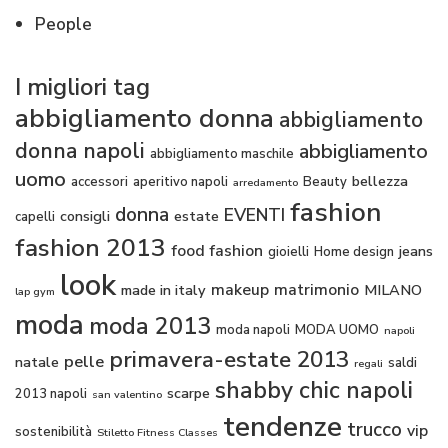
People
I migliori tag
abbigliamento donna
abbigliamento
donna napoli
abbigliamento
abbigliamento maschile
uomo
bellezza
accessori
aperitivo napoli
Beauty
arredamento
fashion
donna
EVENTI
consigli
estate
capelli
fashion 2013
food fashion
jeans
gioielli
Home design
look
makeup
matrimonio
made in italy
MILANO
lap gym
moda
moda 2013
moda napoli
MODA UOMO
napoli
primavera-estate 2013
pelle
natale
saldi
regali
shabby chic napoli
scarpe
2013 napoli
san valentino
tendenze
trucco
vip
sostenibilità
Stiletto Fitness Classes