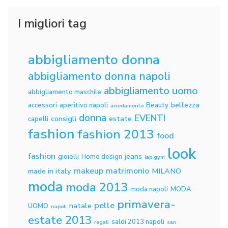
I migliori tag
abbigliamento donna
abbigliamento donna napoli
abbigliamento uomo
abbigliamento maschile
bellezza
accessori
aperitivo napoli
Beauty
arredamento
donna
EVENTI
consigli
estate
capelli
fashion
fashion 2013
food
look
fashion
jeans
gioielli
Home design
lap gym
makeup
matrimonio
made in italy
MILANO
moda
moda 2013
moda napoli
MODA
primavera-
pelle
natale
UOMO
napoli
estate 2013
saldi 2013 napoli
regali
san