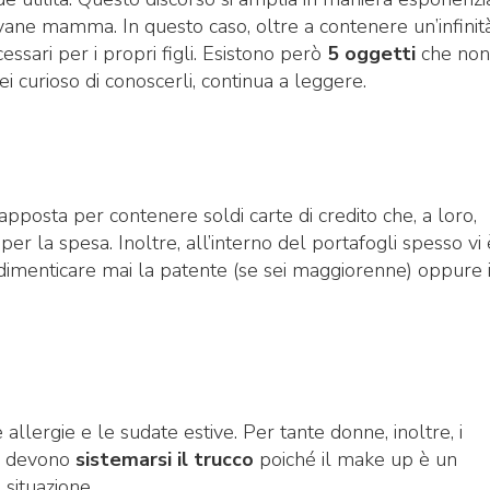
ane mamma. In questo caso, oltre a contenere un’infinità
cessari per i propri figli. Esistono però
5 oggetti
che non
 curioso di conoscerli, continua a leggere.
apposta per contenere soldi carte di credito che, a loro,
r la spesa. Inoltre, all’interno del portafogli spesso vi è
imenticare mai la patente (se sei maggiorenne) oppure i
 allergie e le sudate estive. Per tante donne, inoltre, i
he devono
sistemarsi il trucco
poiché il make up è un
 situazione.