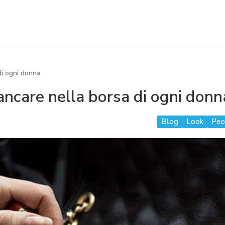
i ogni donna
ncare nella borsa di ogni donn
Blog
Look
Peo