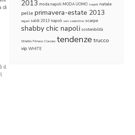
2013
natale
moda napoli
MODA UOMO
napoli
 di
primavera-estate 2013
pelle
scarpe
saldi 2013 napoli
regali
san valentino
shabby chic napoli
sostenibilità
tendenze
trucco
Stiletto Fitness Classes
vip
WHITE
 il
l