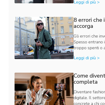
Leggi di più >
8 errori che
accorga
Gli errori che in
Spesso entrano in
troppo spenti o a
Leggi di più >
Come diventa
completa
Diventare fashion
digitale. Il set
concrete a chi co