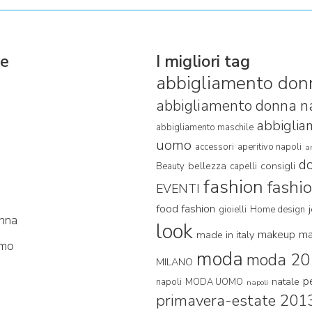
ie
I migliori tag
abbigliamento don
abbigliamento donna n
abbigli
abbigliamento maschile
uomo
accessori
aperitivo napoli
a
d
bellezza
consigli
Beauty
capelli
fashion
fashi
EVENTI
food fashion
gioielli
Home design
nna
look
makeup
ma
made in italy
mo
moda
moda 20
MILANO
p
natale
napoli
MODA UOMO
napoli
primavera-estate 201