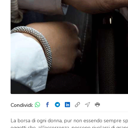
Condividi:
La borsa di ogni donna, pur non essendo sempre spaz
oggetti che, all’occorrenza, possono rivelarsi di gra