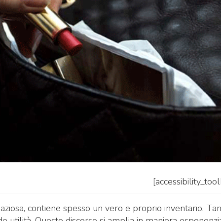
[accessibility_too
iosa, contiene spesso un vero e proprio inventario. Tan
nde utilità. Questo discorso si amplia in maniera esponenzi