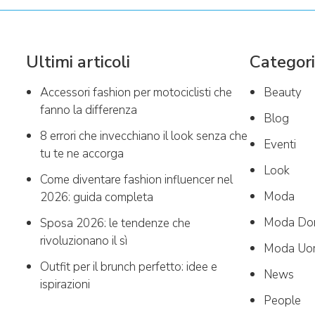
Ultimi articoli
Categor
Accessori fashion per motociclisti che
Beauty
fanno la differenza
Blog
8 errori che invecchiano il look senza che
Eventi
tu te ne accorga
Look
Come diventare fashion influencer nel
Moda
2026: guida completa
Moda Do
Sposa 2026: le tendenze che
rivoluzionano il sì
Moda Uo
Outfit per il brunch perfetto: idee e
News
ispirazioni
People