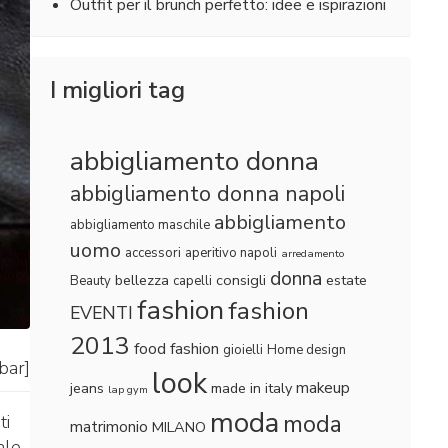
Outfit per il brunch perfetto: idee e ispirazioni
I migliori tag
abbigliamento donna
abbigliamento donna napoli
abbigliamento
abbigliamento maschile
uomo
accessori
aperitivo napoli
arredamento
donna
bellezza
consigli
estate
Beauty
capelli
fashion
fashion
EVENTI
2013
food fashion
gioielli
Home design
lbar]
look
makeup
jeans
made in italy
lap gym
moda
moda
ti
matrimonio
MILANO
ale