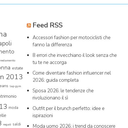
Feed RSS
na
Accessori fashion per motociclisti che
apoli
fanno la differenza
amento
8 errori che invecchiano il look senza che
rredamento
tu te ne accorga
onna
estate
Come diventare fashion influencer nel
on 2013
2026: guida completa
jeans
lap gym
Sposa 2026: le tendenze che
trimonio
rivoluzionano il sì
13
moda
Outfit per il brunch perfetto: idee e
elle
ispirazioni
3
saldi
regali
Moda uomo 2026: i trend da conoscere